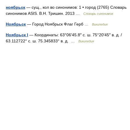
ноябрьск
— сущ., кол во синонимов: 1 • город (2765) Словарь
синонимов ASIS. В.Н. Тришин. 2013 …
Словарь синонимов
Ноябрьск
— Город Ноябрьск Флаг Герб …
Википедия
Ноябрьск I
— Координаты: 63°06′45.8″ с. ш. 75°20′45″ в. д. /
63.112722° с. ш. 75.345833° в. д. …
Википедия